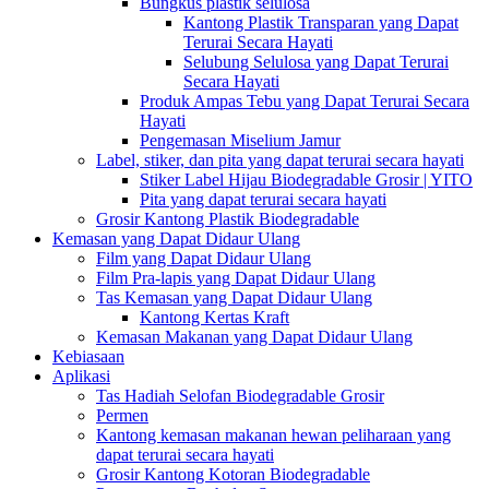
Bungkus plastik selulosa
Kantong Plastik Transparan yang Dapat
Terurai Secara Hayati
Selubung Selulosa yang Dapat Terurai
Secara Hayati
Produk Ampas Tebu yang Dapat Terurai Secara
Hayati
Pengemasan Miselium Jamur
Label, stiker, dan pita yang dapat terurai secara hayati
Stiker Label Hijau Biodegradable Grosir | YITO
Pita yang dapat terurai secara hayati
Grosir Kantong Plastik Biodegradable
Kemasan yang Dapat Didaur Ulang
Film yang Dapat Didaur Ulang
Film Pra-lapis yang Dapat Didaur Ulang
Tas Kemasan yang Dapat Didaur Ulang
Kantong Kertas Kraft
Kemasan Makanan yang Dapat Didaur Ulang
Kebiasaan
Aplikasi
Tas Hadiah Selofan Biodegradable Grosir
Permen
Kantong kemasan makanan hewan peliharaan yang
dapat terurai secara hayati
Grosir Kantong Kotoran Biodegradable