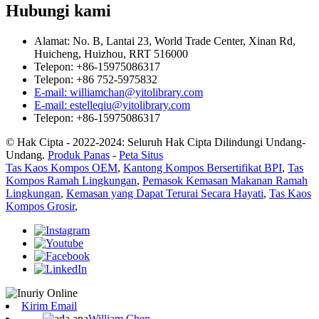
Hubungi kami
Alamat: No. B, Lantai 23, World Trade Center, Xinan Rd,
Huicheng, Huizhou, RRT 516000
Telepon: +86-15975086317
Telepon: +86 752-5975832
E-mail: williamchan@yitolibrary.com
E-mail: estelleqiu@yitolibrary.com
Telepon: +86-15975086317
© Hak Cipta - 2022-2024: Seluruh Hak Cipta Dilindungi Undang-
Undang.
Produk Panas
-
Peta Situs
Tas Kaos Kompos OEM
,
Kantong Kompos Bersertifikat BPI
,
Tas
Kompos Ramah Lingkungan
,
Pemasok Kemasan Makanan Ramah
Lingkungan
,
Kemasan yang Dapat Terurai Secara Hayati
,
Tas Kaos
Kompos Grosir
,
Kirim Email
William Chen