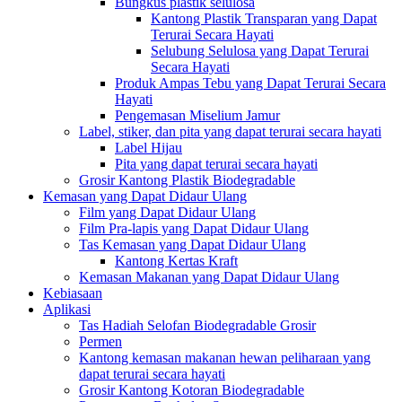
Bungkus plastik selulosa
Kantong Plastik Transparan yang Dapat
Terurai Secara Hayati
Selubung Selulosa yang Dapat Terurai
Secara Hayati
Produk Ampas Tebu yang Dapat Terurai Secara
Hayati
Pengemasan Miselium Jamur
Label, stiker, dan pita yang dapat terurai secara hayati
Label Hijau
Pita yang dapat terurai secara hayati
Grosir Kantong Plastik Biodegradable
Kemasan yang Dapat Didaur Ulang
Film yang Dapat Didaur Ulang
Film Pra-lapis yang Dapat Didaur Ulang
Tas Kemasan yang Dapat Didaur Ulang
Kantong Kertas Kraft
Kemasan Makanan yang Dapat Didaur Ulang
Kebiasaan
Aplikasi
Tas Hadiah Selofan Biodegradable Grosir
Permen
Kantong kemasan makanan hewan peliharaan yang
dapat terurai secara hayati
Grosir Kantong Kotoran Biodegradable