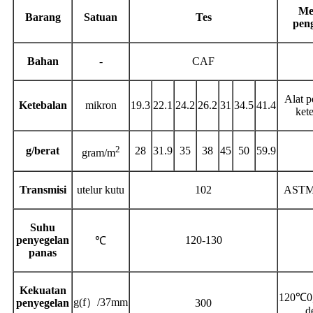
Me
Barang
Satuan
Tes
pen
Bahan
-
CAF
Alat 
Ketebalan
mikron
19.3
22.1
24.2
26.2
31
34.5
41.4
ket
2
g/berat
28
31.9
35
38
45
50
59.9
gram/m
Transmisi
u
telur kutu
102
ASTM
Suhu
penyegelan
120-130
℃
panas
Kekuatan
120
℃
0
g
(
f
）
/37mm
penyegelan
300
d