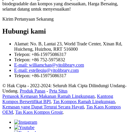
biodegradable dan kompos yang disesuaikan, Harga Bersaing,
selamat datang untuk menyesuaikan!
Kirim Pertanyaan Sekarang
Hubungi kami
Alamat: No. B, Lantai 23, World Trade Center, Xinan Rd,
Huicheng, Huizhou, RRT 516000
Telepon: +86-15975086317
Telepon: +86 752-5975832
E-mail: williamchan@yitolibrary.com
E-mail: estelleqiu@yitolibrary.com
Telepon: +86-15975086317
© Hak Cipta - 2022-2024: Seluruh Hak Cipta Dilindungi Undang-
Undang.
Produk Panas
-
Peta Situs
Pemasok Kemasan Makanan Ramah Lingkungan
,
Kantong
Kompos Bersertifikat BPI
,
Tas Kompos Ramah Lingkungan
,
Kemasan yang Dapat Terurai Secara Hayati
,
Tas Kaos Kompos
OEM
,
Tas Kaos Kompos Grosir
,