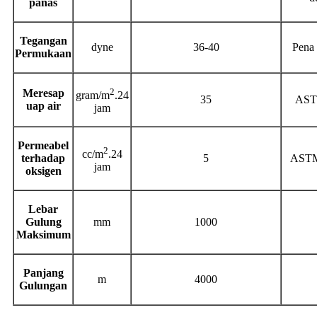
panas
Tegangan
dyne
36-40
Pena
Permukaan
2
Meresap
gram/m
.24
35
AST
uap air
jam
Permeabel
2
cc
/m
.24
terhadap
5
ASTM
jam
oksigen
Lebar
Gulung
mm
1000
Maksimum
Panjang
m
4000
Gulungan