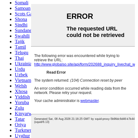
Somali
Samoan
Scots Gaelic
Shona
Sindhi
Sundanese
Swahili
Tajik
Tamil
Telugu
Thai
Ukrainian
Urdu
Uzbek
Vietnamese
Welsh
Xhosa
Yiddish
Yoruba
Zulu
Kinyarwanda
Tatar
Oriya
Turkmen
Uyghur